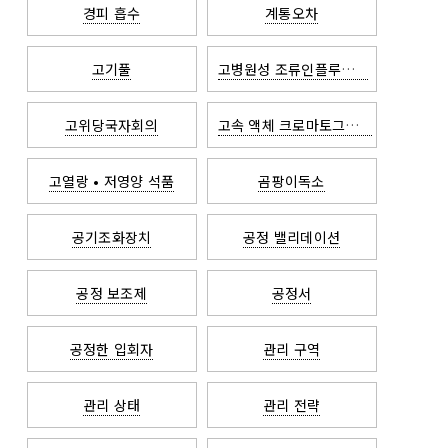
경피 흡수
계통오차
고기풀
고병원성 조류인플루엔자
고위당국자회의
고속 액체 크로마토그래피
고열랑 • 저영양 석품
곰팡이독소
공기조화장치
공정 밸리데이션
공정 보조제
공정서
공정한 입회자
관리 구역
관리 상태
관리 전략