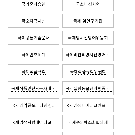
국가출하승인
국소내성시험
국소자극시험
국제 암연구기관
국제공통기술문서
국제방사선방어위원회
국제번호체계
국제비전리방사선방어위원회
국제식품규격
국제식품규격위원회
국제식품안전당국자네트워크
국제실험동물관리인증협회
국제의약품모니터링센터
국제임상데이터교환표준컨소시엄
국제임상시험데이터교환표준컨소시움
국제수의학조화협의체