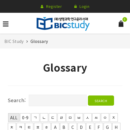
Register
Login
0
BIC Study
Glossary
Glossary
Search:
SEARCH
ALL
0-9
ㄱ
ㄴ
ㄷ
ㄹ
ㅁ
ㅂ
ㅅ
ㅆ
ㅇ
ㅈ
ㅊ
ㅋ
ㅌ
ㅍ
ㅎ
A
B
C
D
E
F
G
H