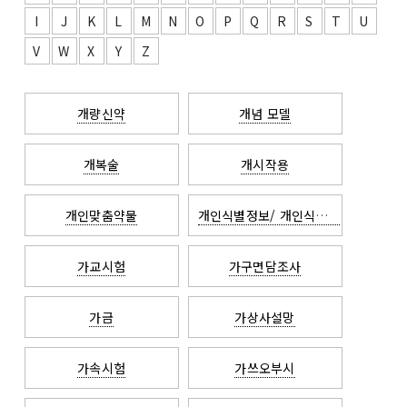
I
J
K
L
M
N
O
P
Q
R
S
T
U
V
W
X
Y
Z
개량신약
개념 모델
개복술
개시작용
개인맞춤약물
개인식별정보/ 개인식별자
가교시험
가구면담조사
가금
가상사설망
가속시험
가쓰오부시