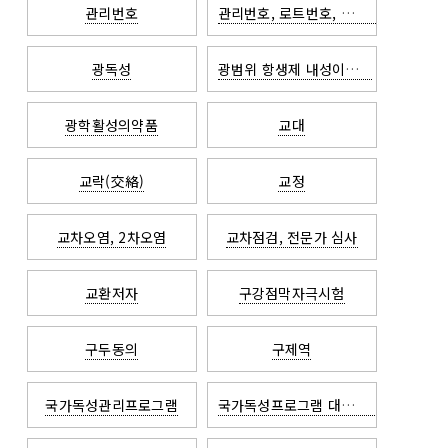
관리번호
관리번호, 로트번호, 제조번호
광독성
광범위 항생제 내성이질균
광학활성의약품
교대
교락(交絡)
교정
교차오염, 2차오염
교차점검, 전문가 심사
교환저자
구강점막자극시험
구두동의
구제역
국가독성관리프로그램
국가독성프로그램 대체독성실험평가중개센터