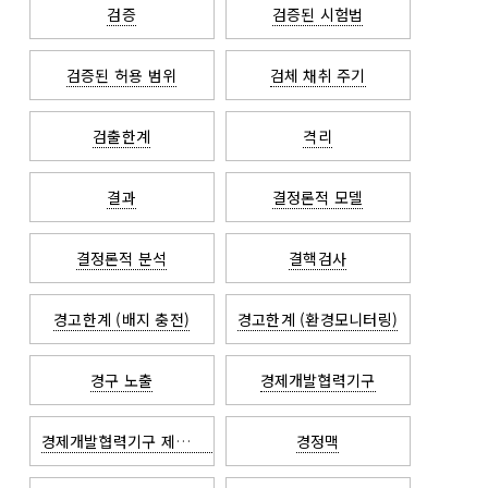
검증
검증된 시험법
검증된 허용 범위
검체 채취 주기
검출한계
격리
결과
결정론적 모델
결정론적 분석
결핵검사
경고한계 (배지 충전)
경고한계 (환경모니터링)
경구 노출
경제개발협력기구
경제개발협력기구 제조나노물질작업반
경정맥