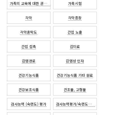
가족의 교육에 대한 권리와 사생활 보호법
가혹시험
각막
각막종창
각막혼탁도
간접 노출
간접 접촉
감미료
감염경로
감염성 인자
건강기능식품
건강기능식품 기타 원료
건강보조식품
건조물, 고형물
검사능력 (숙련도) 평가
검사능력평가/숙련도평가